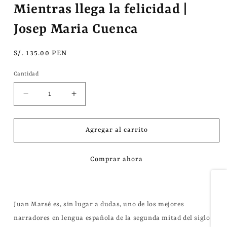
1
Mientras llega la felicidad |
en
una
Josep Maria Cuenca
ventana
modal
Precio
S/. 135.00 PEN
habitual
Cantidad
Reducir
Aumentar
cantidad
cantidad
para
para
Agregar al carrito
Mientras
Mientras
llega
llega
la
la
Comprar ahora
felicidad
felicidad
|
|
Compartir
Josep
Josep
Maria
Maria
Juan Marsé es, sin lugar a dudas, uno de los mejores 
Cuenca
Cuenca
narradores en lengua española de la segunda mitad del siglo 