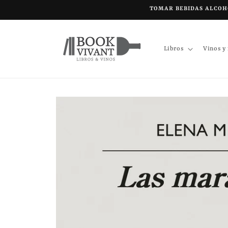
Ir
TOMAR BEBIDAS ALCOHÓ
directamente
al contenido
Libros
Vinos y
Ir
directamente
a la
información
del producto