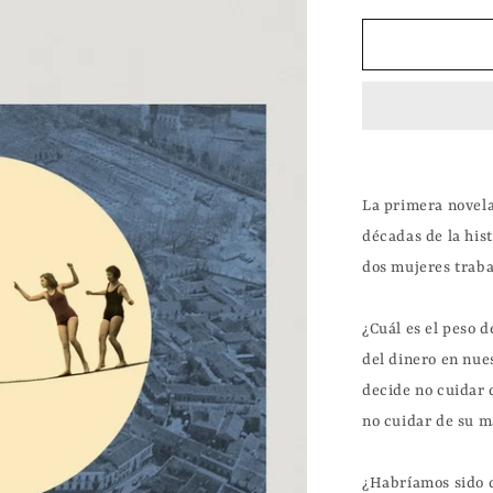
cantidad
para
Las
maravillas
|
Elena
Medel
La primera novela
décadas de la hist
dos mujeres trabaj
¿Cuál es el peso de
del dinero en nue
decide no cuidar 
no cuidar de su m
¿Habríamos sido d