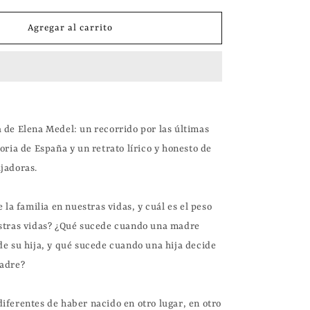
cantidad
para
Agregar al carrito
Las
maravillas
|
Elena
Medel
 de Elena Medel: un recorrido por las últimas 
oria de España y un retrato lírico y honesto de 
adoras.  

 la familia en nuestras vidas, y cuál es el peso 
stras vidas? ¿Qué sucede cuando una madre 
de su hija, y qué sucede cuando una hija decide 
adre?

iferentes de haber nacido en otro lugar, en otro 