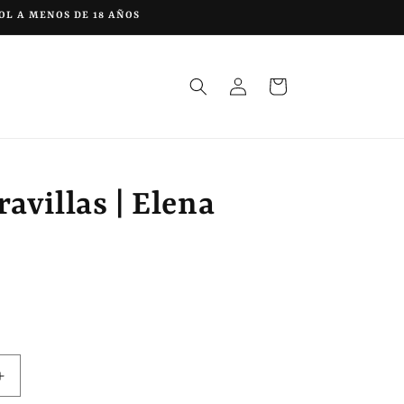
OL A MENOS DE 18 AÑOS
Iniciar
Carrito
sesión
avillas | Elena
Aumentar