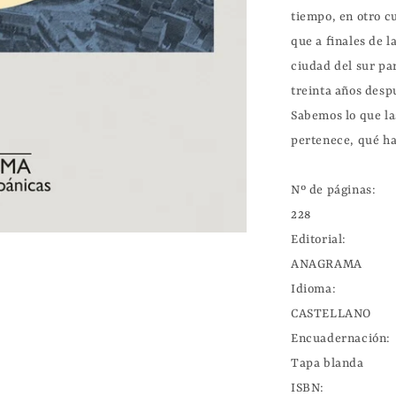
tiempo, en otro c
que a finales de l
ciudad del sur par
treinta años despu
Sabemos lo que las
pertenece, qué ha
Nº de páginas:

228

Editorial:

ANAGRAMA

Idioma:

CASTELLANO

Encuadernación:

Tapa blanda

ISBN:
