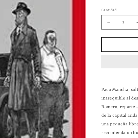
habitual
Cantidad
Reducir
cantidad
para
Las
Aventuras
del
Ingenioso
Detective
Frank
Stain
Paco Mancha, solte
|
inasequible al de
Juan
López-
Romero, reparte su
Herrera
de la capital anda
Sánchez
una pequeña librer
recomienda un bue