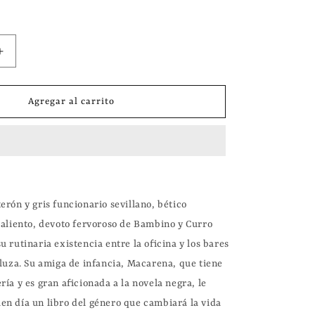
Aumentar
cantidad
para
Agregar al carrito
Las
Aventuras
del
Ingenioso
Detective
Frank
Stain
rón y gris funcionario sevillano, bético 
|
saliento, devoto fervoroso de Bambino y Curro 
Juan
López-
 rutinaria existencia entre la oficina y los bares 
Herrera
luza. Su amiga de infancia, Macarena, que tiene 
Sánchez
ía y es gran aficionada a la novela negra, le 
n día un libro del género que cambiará la vida 