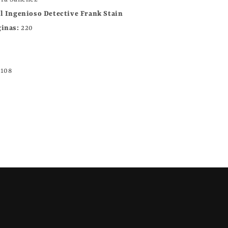
l Ingenioso Detective Frank Stain
inas:
220
7108