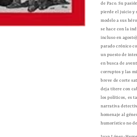
de Paco. Su pasión
pierde el juicio y
modelo a sus héro
se hace con la in
incluso en agosto
parado crónico co
un puesto de inter
en busca de avent
corruptos y las mi
breve de corte sat
deja títere con ca
los políticos, es 
narrativa detectiv
homenaje al géner
Juan López-Herr