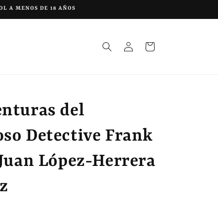
OL A MENOS DE 18 AÑOS
Iniciar
Carrito
sesión
enturas del
oso Detective Frank
 Juan López-Herrera
z