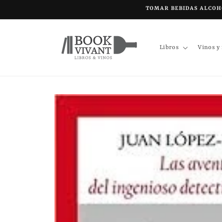
Ir
TOMAR BEBIDAS ALCOHÓ
directamente
al contenido
Libros
Vinos y
Ir
directamente
a la
información
del producto