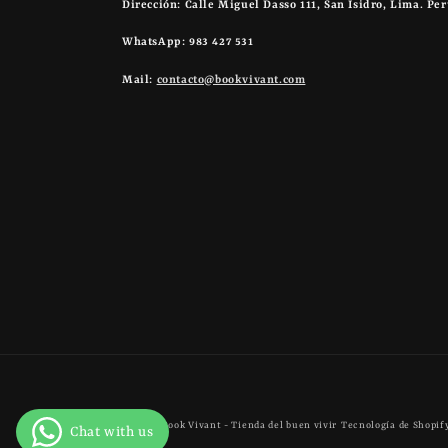
Dirección: Calle Miguel Dasso 111, San Isidro, Lima. Pe
WhatsApp: 983 427 531
Mail:
contacto@bookvivant.com
© 2026,
Book Vivant - Tienda del buen vivir
Tecnología de Shopif