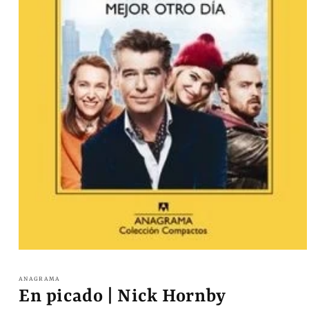
Abrir
elemento
multimedia
ANAGRAMA
1
En picado | Nick Hornby
en