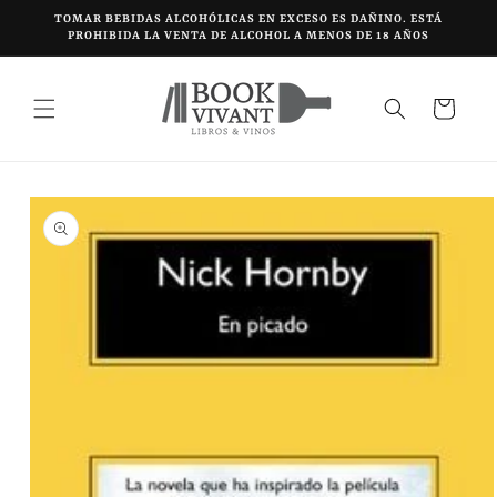
Ir
TOMAR BEBIDAS ALCOHÓLICAS EN EXCESO ES DAÑINO. ESTÁ
directamente
PROHIBIDA LA VENTA DE ALCOHOL A MENOS DE 18 AÑOS
al contenido
Carrito
Ir
directamente
a la
información
del producto