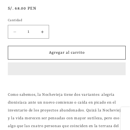
una
ventana
Precio
S/. 68.00 PEN
modal
habitual
Cantidad
Reducir
Aumentar
cantidad
cantidad
para
para
Agregar al carrito
En
En
picado
picado
|
|
Nick
Nick
Hornby
Hornby
Como sabemos, la Nochevieja tiene dos variantes: alegría 
dionisíaca ante un nuevo comienzo o caída en picado en el 
inventario de los proyectos abandonados. Quizá la Nochevieja 
Compartir
y la vida merecen ser pensadas con mayor sutileza, pero eso es 
algo que las cuatro personas que coinciden en la terraza del 