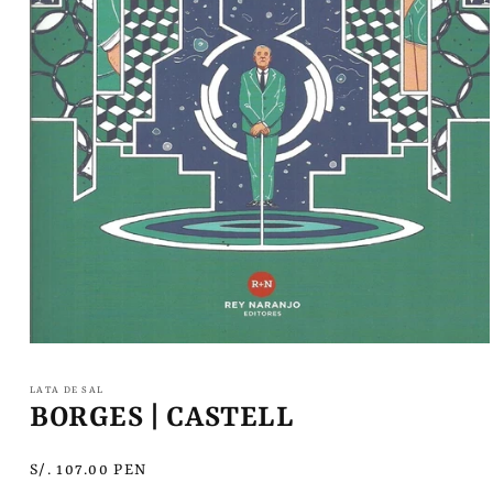
Abrir
elemento
multimedia
LATA DE SAL
1
BORGES | CASTELL
en
una
ventana
Precio
S/. 107.00 PEN
modal