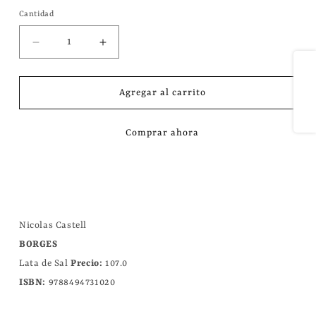
habitual
Cantidad
Reducir
Aumentar
Compartir
cantidad
cantidad
para
para
Agregar al carrito
BORGES
BORGES
|
|
CASTELL
CASTELL
Comprar ahora
Nicolas Castell
BORGES
Lata de Sal
Precio:
107.0
ISBN:
9788494731020